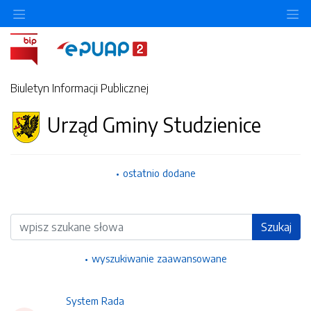
Ukryj/pokaż menu przedmiotowe
Uk
Biuletyn Informacji Publicznej
Urząd Gminy Studzienice
ostatnio dodane
Wyszukiwarka
Szukaj
wyszukiwanie zaawansowane
System Rada