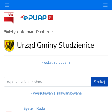
Ukryj/pokaż menu przedmiotowe
Uk
Biuletyn Informacji Publicznej
Urząd Gminy Studzienice
ostatnio dodane
Wyszukiwarka
Szukaj
wyszukiwanie zaawansowane
System Rada