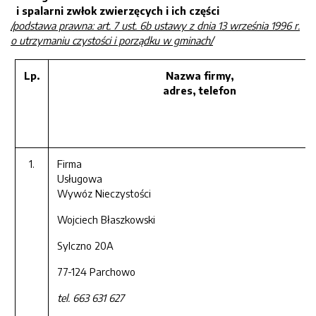
i spalarni zwłok zwierzęcych i ich części
/podstawa prawna: art. 7 ust. 6b ustawy z dnia 13 września 1996 r.
o utrzymaniu czystości i porządku w gminach/
Lp.
Nazwa firmy,
adres, telefon
1.
Firma
Usługow
Wywóz Nieczystości
Wojciech Błaszkowski
Sylczno 20A
77-124 Parchowo
tel. 663 631 627