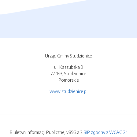
Urząd Gminy Studzienice
ul. Kaszubska 9
77-143, Studzienice
Pomorskie
www.studzienice.pl
Biuletyn Informacji Publicznej v89.3.a.2
BIP zgodny z WCAG 2.1