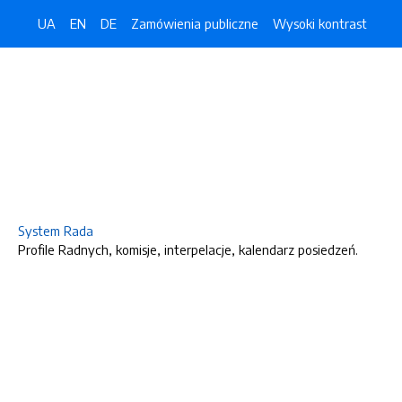
UA
EN
DE
Zamówienia publiczne
Wysoki kontrast
System Rada
Profile Radnych, komisje, interpelacje, kalendarz posiedzeń.