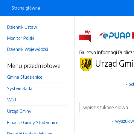
Strona główna
Dziennik Ustaw
Monitor Polski
Dziennik Wojewódzki
Biuletyn Informacji Publicz
Urząd Gmi
Menu przedmiotowe
Gmina Studzienice
os
System Rada
Wójt
Wyszukiwarka
Urząd Gminy
wyszukiw
Finanse Gminy Studzienice
Podatki i opłaty lokalne