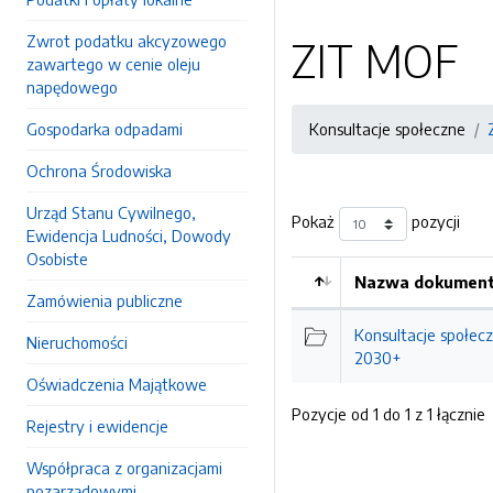
Zwrot podatku akcyzowego
ZIT MOF
zawartego w cenie oleju
napędowego
Gospodarka odpadami
Konsultacje społeczne
Ochrona Środowiska
Urząd Stanu Cywilnego,
Pokaż
pozycji
Ewidencja Ludności, Dowody
Osobiste
Nazwa dokumentu
Zamówienia publiczne
Kolejność
Konsultacje społec
Nieruchomości
2030+
Oświadczenia Majątkowe
Pozycje od 1 do 1 z 1 łącznie
Rejestry i ewidencje
Współpraca z organizacjami
pozarządowymi