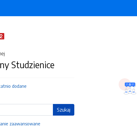
nej
ny Studzienice
tatnio dodane
Szukaj
anie zaawansowane