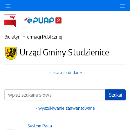
Ukryj/pokaż menu przedmiotowe
Uk
Biuletyn Informacji Publicznej
Urząd Gminy Studzienice
ostatnio dodane
Wyszukiwarka
Szukaj
wyszukiwanie zaawansowane
System Rada