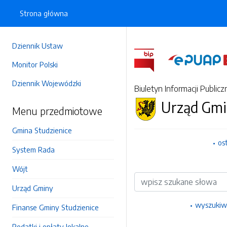
Strona główna
Dziennik Ustaw
Monitor Polski
Dziennik Wojewódzki
Biuletyn Informacji Publicz
Urząd Gmi
Menu przedmiotowe
Gmina Studzienice
os
System Rada
Wójt
Wyszukiwarka
Urząd Gminy
wyszukiw
Finanse Gminy Studzienice
Podatki i opłaty lokalne