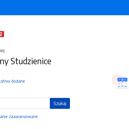
nej
ny Studzienice
tatnio dodane
Szukaj
anie zaawansowane