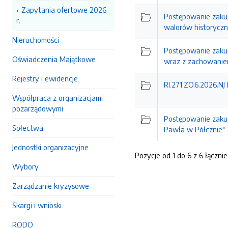
Zapytania ofertowe 2026
Postępowanie zakup
r.
walorów historyczn
Nieruchomości
Postępowanie zakup
Oświadczenia Majątkowe
wraz z zachowanie
Rejestry i ewidencje
RI.271.ZO.6.2026.N
Współpraca z organizacjami
pozarządowymi
Postępowanie zakup
Sołectwa
Pawła w Półcznie"
Jednostki organizacyjne
Pozycje od 1 do 6 z 6 łącznie
Wybory
Zarządzanie kryzysowe
Skargi i wnioski
RODO