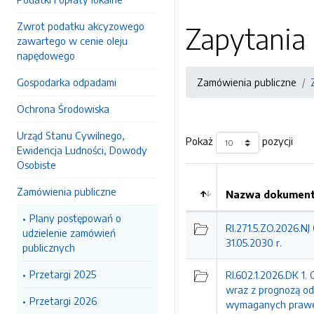
Zwrot podatku akcyzowego
Zapytania 
zawartego w cenie oleju
napędowego
Gospodarka odpadami
Zamówienia publiczne
Ochrona Środowiska
Urząd Stanu Cywilnego,
Pokaż
pozycji
Ewidencja Ludności, Dowody
Osobiste
Zamówienia publiczne
Nazwa dokumentu
Kolejność
Plany postępowań o
RI.271.5.ZO.2026.N
udzielenie zamówień
31.05.2030 r.
publicznych
Przetargi 2025
RI.602.1.2026.DK 1
wraz z prognozą od
Przetargi 2026
wymaganych prawem