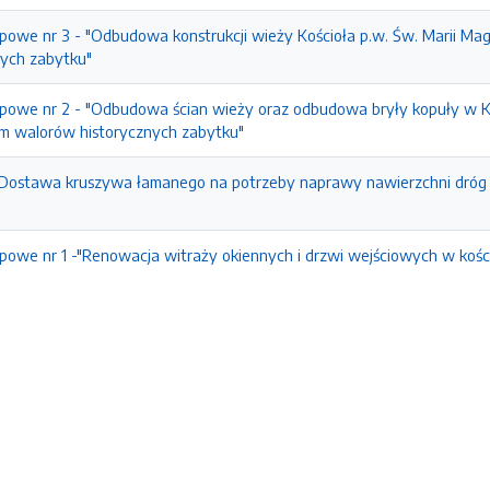
owe nr 3 - "Odbudowa konstrukcji wieży Kościoła p.w. Św. Marii M
ych zabytku"
owe nr 2 - "Odbudowa ścian wieży oraz odbudowa bryły kopuły w Ko
m walorów historycznych zabytku"
J Dostawa kruszywa łamanego na potrzeby naprawy nawierzchni dróg 
owe nr 1 -"Renowacja witraży okiennych i drzwi wejściowych w koście