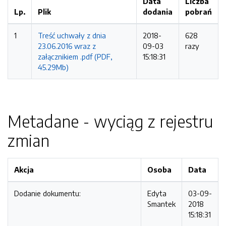
Data
Liczba
Lp.
Plik
dodania
pobrań
1
Treść uchwały z dnia
2018-
628
23.06.2016 wraz z
09-03
razy
załącznikiem .pdf (PDF,
15:18:31
45.29Mb)
Metadane - wyciąg z rejestru
zmian
Akcja
Osoba
Data
Dodanie dokumentu:
Edyta
03-09-
Smantek
2018
15:18:31