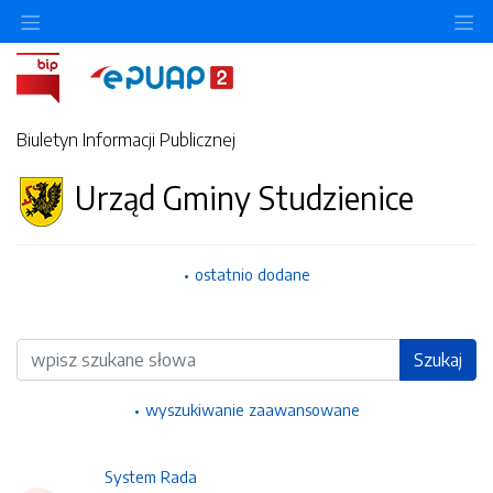
Ukryj/pokaż menu przedmiotowe
Uk
Biuletyn Informacji Publicznej
Urząd Gminy Studzienice
ostatnio dodane
Wyszukiwarka
Szukaj
wyszukiwanie zaawansowane
System Rada