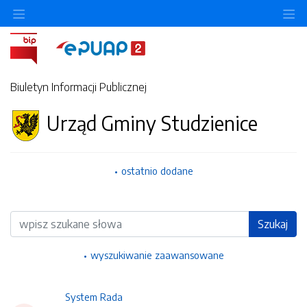
Ukryj/pokaż menu przedmiotowe
Uk
Biuletyn Informacji Publicznej
Urząd Gminy Studzienice
ostatnio dodane
Wyszukiwarka
Szukaj
wyszukiwanie zaawansowane
System Rada