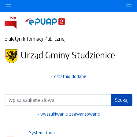
Ukryj/pokaż menu przedmiotowe
Uk
Biuletyn Informacji Publicznej
Urząd Gminy Studzienice
ostatnio dodane
Wyszukiwarka
Szukaj
wyszukiwanie zaawansowane
System Rada